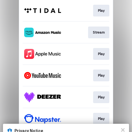
Play
Stream
Play
Play
Play
Play
Privacy Notice